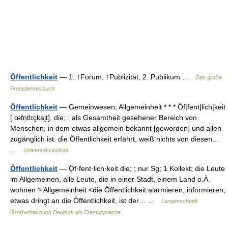
Öffentlichkeit
— 1. ↑Forum, ↑Publizität, 2. Publikum …
Das große
Fremdwörterbuch
Öffentlichkeit
— Gemeinwesen; Allgemeinheit * * * Öf|fent|lich|keit
[ œfn̩tlɪçkai̮t], die; : als Gesamtheit gesehener Bereich von
Menschen, in dem etwas allgemein bekannt [geworden] und allen
zugänglich ist: die Öffentlichkeit erfährt, weiß nichts von diesen…
…
Universal-Lexikon
Öffentlichkeit
— Ọ̈f·fent·lich·keit die; ; nur Sg; 1 Kollekt; die Leute
im Allgemeinen, alle Leute, die in einer Stadt, einem Land o.Ä.
wohnen ≈ Allgemeinheit <die Öffentlichkeit alarmieren, informieren;
etwas dringt an die Öffentlichkeit, ist der… …
Langenscheidt
Großwörterbuch Deutsch als Fremdsprache