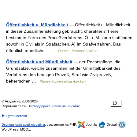
Öffentlichkeit u. Mündlichkeit
— Öffentlichkeit u. Mündlichkeit,
in dieser Zusammenstellung gebraucht, charakterisirt eine
bestimmte Form des Proceßverfahrens. Ö. u. M. kann stattfinden
sowohl in Civil als in Strafsachen. A) Im Strafverfahren. Das
öffentlich mündliche… …
Pierer's Universal-Lexikon
Öffentlichkeit und Mündlichkeit
— der Rechtspflege, die
Grundsätze, welche zusammen mit der Unmittelbarkeit des
Verfahrens den heutigen Prozeß, Straf wie Zivilprozeß,
beherrschen …
Kleines Konversations-Lexikon
© Академик, 2000-2026
18+
Обратная связь:
Техподдержка
,
Реклама на сайте
👣 Путешествия
Экспорт словарей на сайты
, сделанные на PHP,
Joomla,
Drupal,
WordPress, MODx.