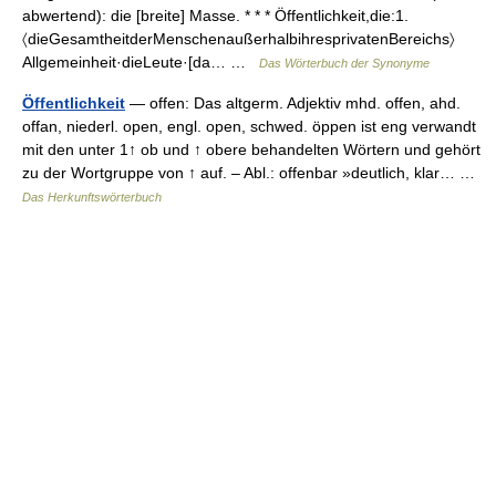
abwertend): die [breite] Masse. * * * Öffentlichkeit,die:1.
〈dieGesamtheitderMenschenaußerhalbihresprivatenBereichs〉
Allgemeinheit·dieLeute·[da… …
Das Wörterbuch der Synonyme
Öffentlichkeit
— offen: Das altgerm. Adjektiv mhd. offen, ahd.
offan, niederl. open, engl. open, schwed. öppen ist eng verwandt
mit den unter 1↑ ob und ↑ obere behandelten Wörtern und gehört
zu der Wortgruppe von ↑ auf. – Abl.: offenbar »deutlich, klar… …
Das Herkunftswörterbuch